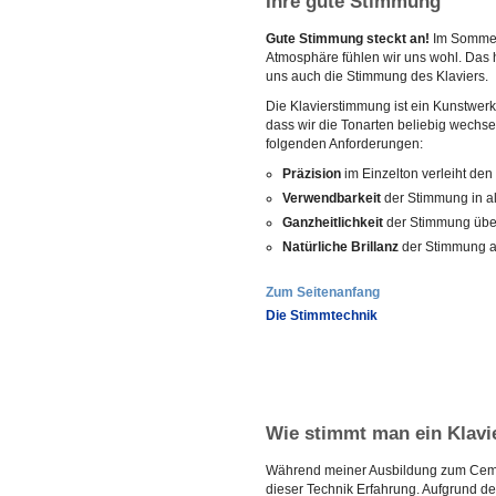
Ihre gute Stimmung
Gute Stimmung steckt an!
Im Sommer 
Atmosphäre fühlen wir uns wohl. Das 
uns auch die Stimmung des Klaviers.
Die Klavierstimmung ist ein Kunstwerk
dass wir die Tonarten beliebig wechs
folgenden Anforderungen:
Präzision
im Einzelton verleiht den
Verwendbarkeit
der Stimmung in a
Ganzheitlichkeit
der Stimmung übe
Natürliche Brillanz
der Stimmung au
Zum Seitenanfang
Die Stimmtechnik
Wie stimmt man ein Klavi
Während meiner Ausbildung zum Cemba
dieser Technik Erfahrung. Aufgrund de