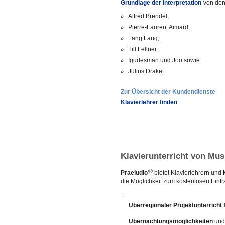
Grundlage der Interpretation
von den
Alfred Brendel,
Pierre-Laurent Aimard,
Lang Lang,
Till Fellner,
Igudesman und Joo sowie
Julius Drake
Zur Übersicht der Kundendienste
Klavierlehrer finden
Klavierunterricht von Mu
®
Praeludio
bietet Klavierlehrern und
die Möglichkeit zum kostenlosen Eintr
Überregionaler Projektunterricht 
Übernachtungsmöglichkeiten
und