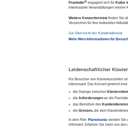
®
Praeludio
engagiert sich für
Kultur 
interessante Veranstaltungen meiner 
Weitere Konzerttermine
finden Sie ü
Verzeichnis für Ihre kulturellen Aktivitä
Zur Übersicht der Kundendienste
Mehr-Wert-Informationen für Besuch
Leidenschaftlicher Klavie
Für Besucher von Klavierkonzerten s
interessant. Das Konzert gewinnt eine
die Dialoge zwischen
Klavierstim
die
Anforderungen
an die Pianiste
das Bemühen des
Kundendienstes
die
Grenzen,
die dem Klavierstimme
In dem Film
Pianomania
werden Sie v
informiert. Erfahren Sie mehr von de