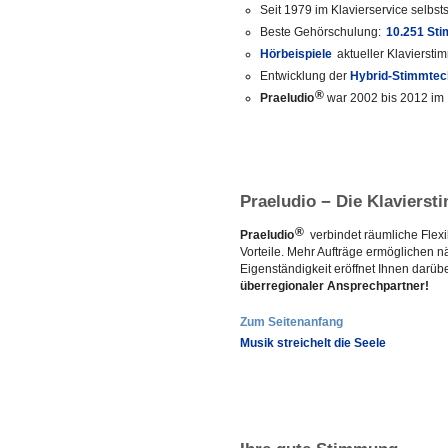
Seit 1979 im Klavierservice selbst
Beste Gehörschulung:
10.251 Sti
Hörbeispiele
aktueller Klavierst
Entwicklung der
Hybrid-Stimmte
®
Praeludio
war 2002 bis 2012 im
Praeludio
Die Klavierst
−
®
Praeludio
verbindet räumliche Flexib
Vorteile. Mehr Aufträge ermöglichen 
Eigenständigkeit eröffnet Ihnen darü
überregionaler Ansprechpartner!
Zum Seitenanfang
Musik streichelt die Seele