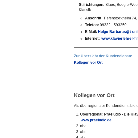
Stilrichtungen:
Blues, Boogie-Woog
Klassik
Anschrift:
Tiefenstockheim 74
Telefon:
09332 - 593250
E-Mail:
Helge-Barbaras@t-onl
Internet:
www.klavierlehrer-f
Zur Übersicht der Kundendienste
Kollegen vor Ort
Kollegen vor Ort
Als überregionaler Kundendienst biet
Überregional:
Praeludio - Die Kla
www.praeludio.de
abc
abc
abc