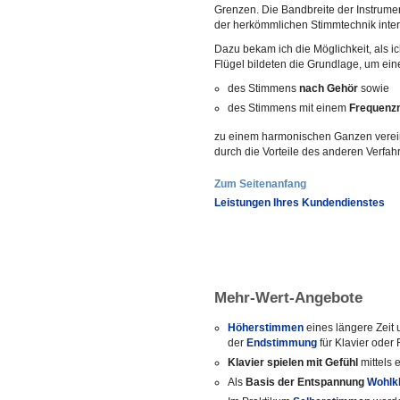
Grenzen. Die Bandbreite der Instrument
der herkömmlichen Stimmtechnik intere
Dazu bekam ich die Möglichkeit, als i
Flügel bildeten die Grundlage, um ein
des Stimmens
nach Gehör
sowie
des Stimmens mit einem
Frequenz
zu einem harmonischen Ganzen verei
durch die Vorteile des anderen Verfa
Zum Seitenanfang
Leistungen Ihres Kundendienstes
Mehr-Wert-Angebote
Höherstimmen
eines längere Zeit
der
Endstimmung
für Klavier oder 
Klavier spielen mit Gefühl
mittels
Als
Basis der Entspannung
Wohlk