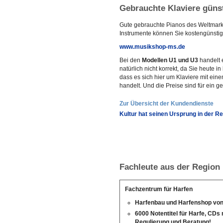
Gebrauchte Klaviere güns
Gute gebrauchte Pianos des Weltmark
Instrumente können Sie kostengünstig
www.musikshop-ms.de
Bei den
Modellen U1 und U3
handelt 
natürlich nicht korrekt, da Sie heute 
dass es sich hier um Klaviere mit ei
handelt. Und die Preise sind für ein g
Zur Übersicht der Kundendienste
Kultur hat seinen Ursprung in der R
Fachleute aus der Region
Fachzentrum für Harfen
Harfenbau und Harfenshop von
6000 Notentitel für Harfe, CDs
Regulierung und Beratung!