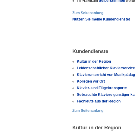
Im Praktikum
Selberstimmen
werd
Zum Seitenanfang
Nutzen Sie meine Kundendienste!
Kundendienste
Kultur in der Region
Leidenschaftlicher Klavierservic
Klavierunterricht von Musikpäda
Kollegen vor Ort
Klavier- und Flügeltransporte
Gebrauchte Klaviere günstiger k
Fachleute aus der Region
Zum Seitenanfang
Kultur in der Region